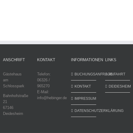
ANSCHRIFT
KONTAKT
INFORMATIONEN
LINKS
Gästehaus
Telefon:
BUCHUNGSANFRAGE
ANFAHRT
am
06326 /
Schlosspark
965270
KONTAKT
DEIDESHEIM
E-Mail:
Bahnhofstraße
info@hebinger.de
IMPRESSUM
21
67146
DATENSCHUTZERKLÄRUNG
Deidesheim